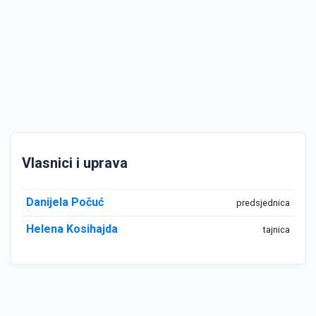
Vlasnici i uprava
Danijela Počuć
predsjednica
Helena Kosihajda
tajnica