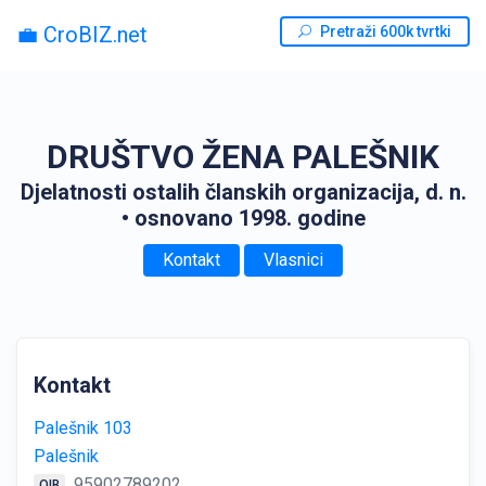
💼 CroBIZ.net
Pretraži 600k tvrtki
DRUŠTVO ŽENA PALEŠNIK
Djelatnosti ostalih članskih organizacija, d. n.
• osnovano 1998. godine
Kontakt
Vlasnici
Kontakt
Palešnik 103
Palešnik
95902789202
OIB