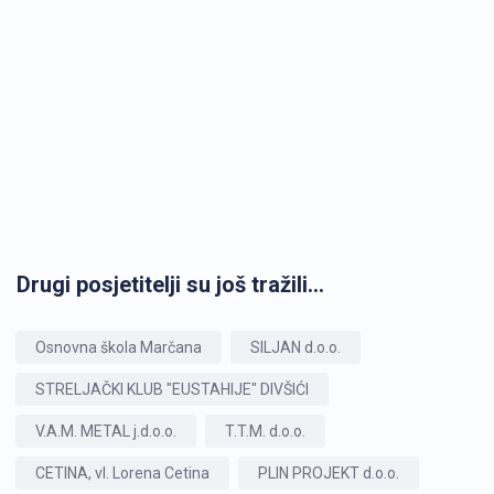
Drugi posjetitelji su još tražili...
Osnovna škola Marčana
SILJAN d.o.o.
STRELJAČKI KLUB "EUSTAHIJE" DIVŠIĆI
V.A.M. METAL j.d.o.o.
T.T.M. d.o.o.
CETINA, vl. Lorena Cetina
PLIN PROJEKT d.o.o.