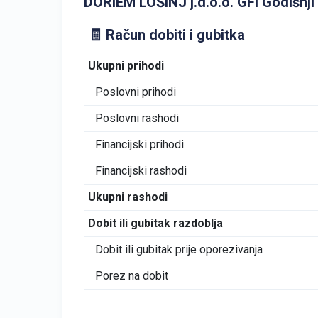
DORIEM LOŠINJ j.d.o.o. GFI Godišnji f
🧾 Račun dobiti i gubitka
Ukupni prihodi
Poslovni prihodi
Poslovni rashodi
Financijski prihodi
Financijski rashodi
Ukupni rashodi
Dobit ili gubitak razdoblja
Dobit ili gubitak prije oporezivanja
Porez na dobit