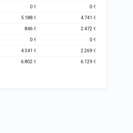
0
€
0
€
5.188
€
4.741
€
846
€
2.472
€
0
€
0
€
4.341
€
2.269
€
6.802
€
6.129
€