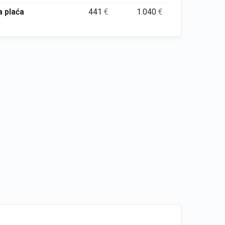
 plaća
441
€
1.040
€