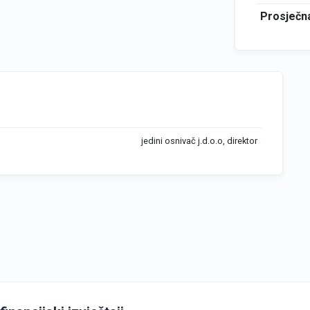
Prosječna
jedini osnivač j.d.o.o, direktor