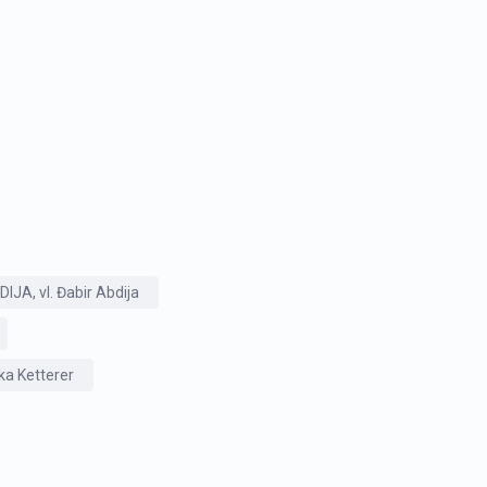
A, vl. Đabir Abdija
a Ketterer