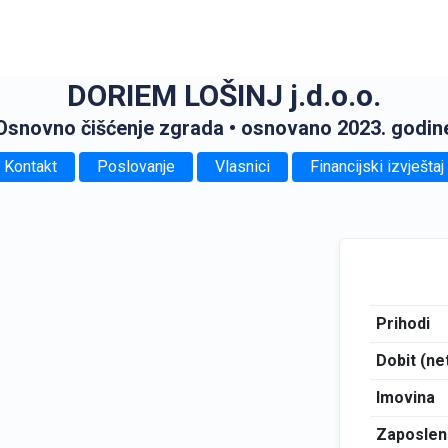
DORIEM LOŠINJ j.d.o.o.
Osnovno čišćenje zgrada
• osnovano 2023. godin
Kontakt
Poslovanje
Vlasnici
Financijski izvještaj
Prihodi
Dobit (ne
Imovina
Zaposlen