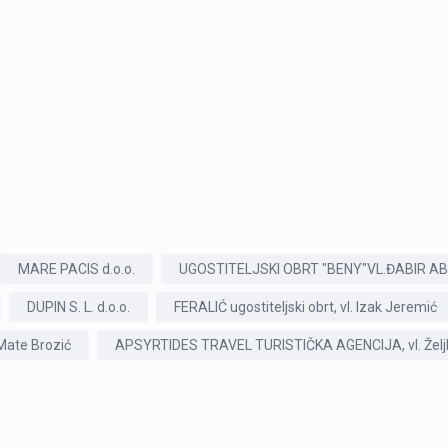
MARE PACIS d.o.o.
UGOSTITELJSKI OBRT "BENY"VL.ĐABIR ABDIJ
DUPIN S. L. d.o.o.
FERALIĆ ugostiteljski obrt, vl. Izak Jeremić
Mate Brozić
APSYRTIDES TRAVEL TURISTIČKA AGENCIJA, vl. Željk