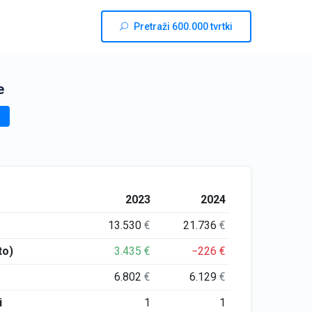
Pretraži 600.000 tvrtki
e
2023
2024
13.530
€
21.736
€
to)
3.435
€
−226
€
6.802
€
6.129
€
i
1
1