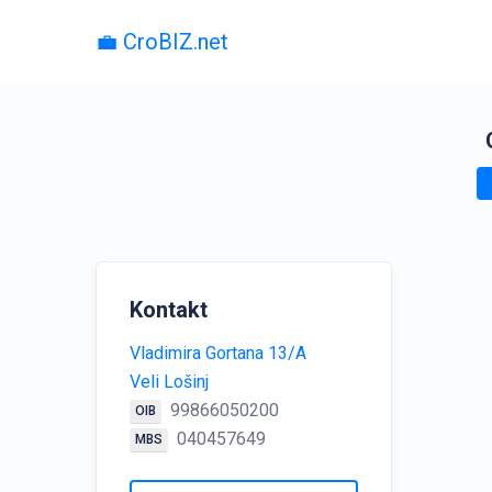
💼 CroBIZ.net
Kontakt
Vladimira Gortana 13/A
Veli Lošinj
99866050200
OIB
040457649
MBS