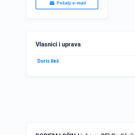
Pošalji e-mail
Vlasnici i uprava
Doris Ileš