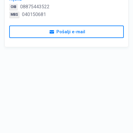
08875443522
OIB
040150681
MBS
Pošalji e-mail