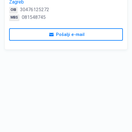
Zagreb
30476125272
OIB
081548745
MBS
Pošalji e-mail