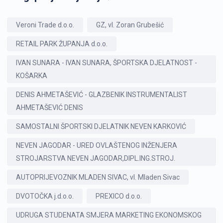
Veroni Trade d.o.o.
GZ, vl. Zoran Grubešić
RETAIL PARK ŽUPANJA d.o.o.
IVAN SUNARA - IVAN SUNARA, ŠPORTSKA DJELATNOST -
KOŠARKA
DENIS AHMETAŠEVIĆ - GLAZBENIK INSTRUMENTALIST
AHMETAŠEVIĆ DENIS
SAMOSTALNI ŠPORTSKI DJELATNIK NEVEN KARKOVIĆ
NEVEN JAGODAR - URED OVLAŠTENOG INŽENJERA
STROJARSTVA NEVEN JAGODAR,DIPL.ING.STROJ.
AUTOPRIJEVOZNIK MLADEN SIVAC, vl. Mladen Sivac
DVOTOČKA j.d.o.o.
PREXICO d.o.o.
UDRUGA STUDENATA SMJERA MARKETING EKONOMSKOG