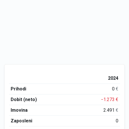
2024
Prihodi
0
€
Dobit (neto)
−1.273
€
Imovina
2.491
€
Zaposleni
0