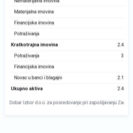
Nematerijalna imovina
0
Materijalna imovina
0
Financijska imovina
0
Potraživanja
0
Kratkotrajna imovina
2.491
Potraživanja
311
Financijska imovina
0
Novac u banci i blagajni
2.179
Ukupno aktiva
2.491
Dobar Izbor d.o.o. za posredovanje pri zapošljavanju Zagreb