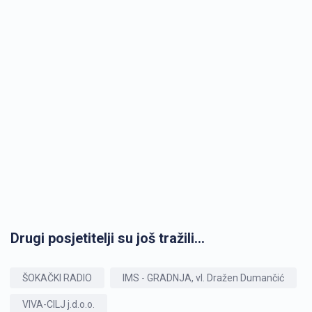
Drugi posjetitelji su još tražili...
ŠOKAČKI RADIO
IMS - GRADNJA, vl. Dražen Dumančić
VIVA-CILJ j.d.o.o.