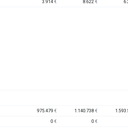
3.914
€
8.622
€
6
975.479
€
1.140.738
€
1.593
0
€
0
€