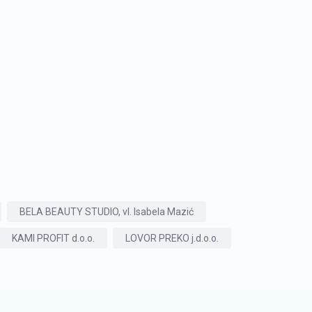
BELA BEAUTY STUDIO, vl. Isabela Mazić
KAMI PROFIT d.o.o.
LOVOR PREKO j.d.o.o.