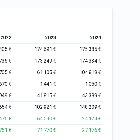
2022
2023
2024
.405
€
174.691
€
175.385
€
.735
€
173.249
€
174.334
€
.705
€
61.105
€
104.819
€
.670
€
1.441
€
1.050
€
.949
€
41.815
€
43.389
€
.654
€
102.921
€
148.209
€
.476
€
64.590
€
24.124
€
.751
€
71.770
€
27.176
€