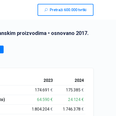
Pretraži 600.000 tvrtki
hanskim proizvodima
• osnovano 2017.
2023
2024
174.691
€
175.385
€
to)
64.590
€
24.124
€
1.804.204
€
1.746.378
€