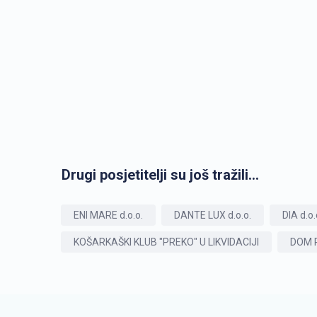
Drugi posjetitelji su još tražili...
ENI MARE d.o.o.
DANTE LUX d.o.o.
DIA d.o.
KOŠARKAŠKI KLUB "PREKO" U LIKVIDACIJI
DOM P