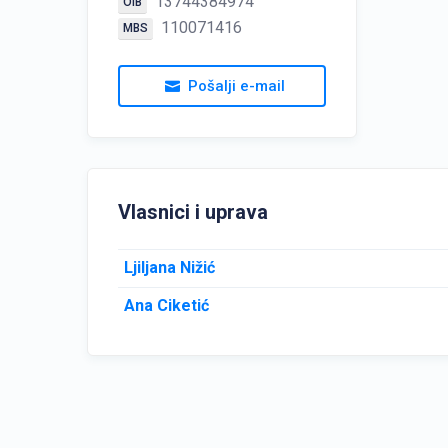
13744384974
OIB
110071416
MBS
Pošalji e-mail
Vlasnici i uprava
Ljiljana Nižić
Ana Ciketić