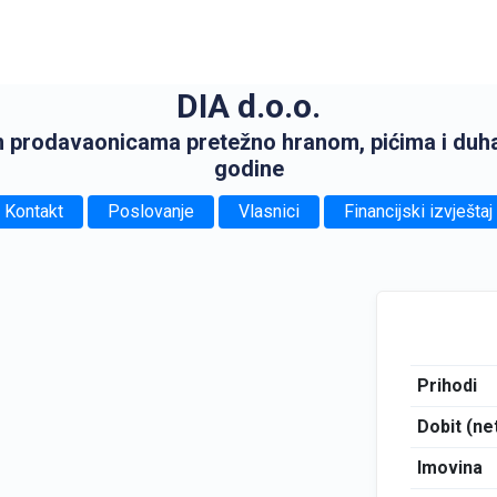
DIA d.o.o.
im prodavaonicama pretežno hranom, pićima i du
godine
Kontakt
Poslovanje
Vlasnici
Financijski izvještaj
Prihodi
Dobit (ne
Imovina