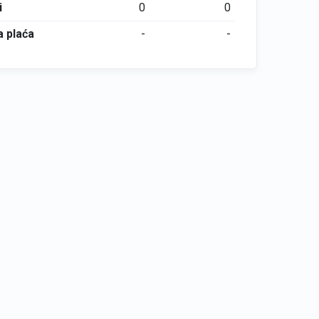
i
0
0
 plaća
-
-