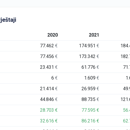
ještaji
2020
2021
77.462
€
174.951
€
184
77.456
€
173.342
€
182
23.431
€
61.776
€
71
6
€
1.609
€
1
21.414
€
26.959
€
49
44.846
€
88.735
€
121
28.703
€
77.595
€
56
32.616
€
86.216
€
62