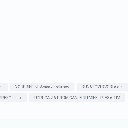
o.
YOURBIKE, vl. Anica Jerolimov
DUNATOVI DVORI d.o.o.
REKO d.o.o.
UDRUGA ZA PROMICANJE RITMIKE I PLESA TIM