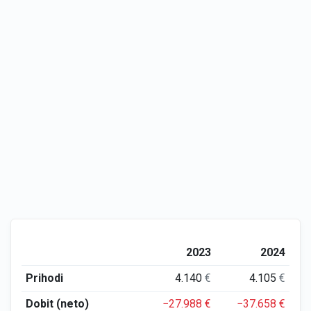
2023
2024
Prihodi
4.140
€
4.105
€
Dobit (neto)
−27.988
€
−37.658
€