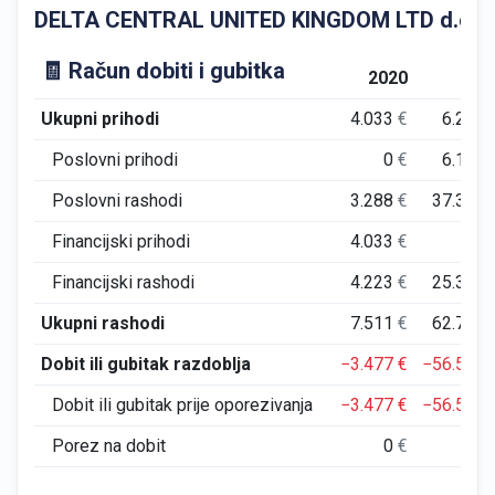
DELTA CENTRAL UNITED KINGDOM LTD d.o.o. GFI
🧾 Račun dobiti i gubitka
2020
202
Ukupni prihodi
4.033
€
6.219
Poslovni prihodi
0
€
6.142
Poslovni rashodi
3.288
€
37.353
Financijski prihodi
4.033
€
77
Financijski rashodi
4.223
€
25.382
Ukupni rashodi
7.511
€
62.735
Dobit ili gubitak razdoblja
−3.477
€
−56.516
Dobit ili gubitak prije oporezivanja
−3.477
€
−56.516
Porez na dobit
0
€
0