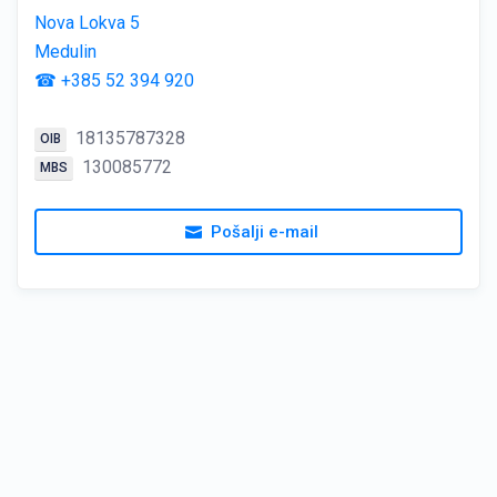
Nova Lokva 5
Medulin
☎ +385 52 394 920
18135787328
OIB
130085772
MBS
Pošalji e-mail