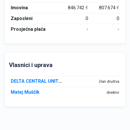
Imovina
846.742
€
807.674
€
Zaposleni
0
0
Prosječna plaća
-
-
Vlasnici i uprava
DELTA CENTRAL UNITED KINGDOM LTD
član društva
Matej Muščík
direktor