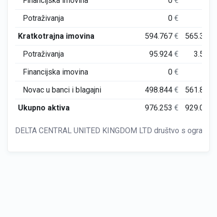
Financijska imovina
0
€
0
Potraživanja
0
€
0
Kratkotrajna imovina
594.767
€
565.325
Potraživanja
95.924
€
3.514
Financijska imovina
0
€
0
Novac u banci i blagajni
498.844
€
561.811
Ukupno aktiva
976.253
€
929.032
DELTA CENTRAL UNITED KINGDOM LTD društvo s ograničenom