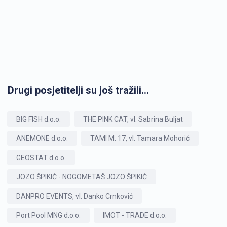
Drugi posjetitelji su još tražili...
BIG FISH d.o.o.
THE PINK CAT, vl. Sabrina Buljat
ANEMONE d.o.o.
TAMI M. 17, vl. Tamara Mohorić
GEOSTAT d.o.o.
JOZO ŠPIKIĆ - NOGOMETAŠ JOZO ŠPIKIĆ
DANPRO EVENTS, vl. Danko Crnković
Port Pool MNG d.o.o.
IMOT - TRADE d.o.o.