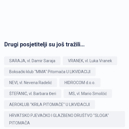
Drugi posjetitelji su još tražili...
SARAJA, vl. Damir Saraja
VRANEK, vl. Luka Vranek
Boksački klub "MMA" Pitomača U LIKVIDACIJI
NEVI, vl. Nevena Radelić
HIDROCOM d.o.o.
ŠTEFANIĆ, vl. Barbara Đeri
MS, vl. Mario Smolčić
AEROKLUB "KRILA PITOMAČE" U LIKVIDACIJI
HRVATSKO PJEVAČKO I GLAZBENO DRUŠTVO "SLOGA"
PITOMAČA