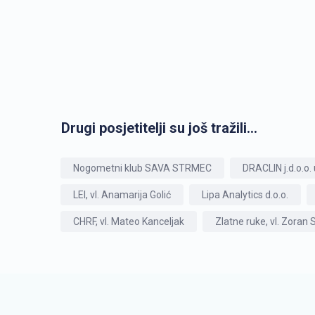
Drugi posjetitelji su još tražili...
Nogometni klub SAVA STRMEC
DRACLIN j.d.o.o. u
LEI, vl. Anamarija Golić
Lipa Analytics d.o.o.
CHRF, vl. Mateo Kanceljak
Zlatne ruke, vl. Zoran 