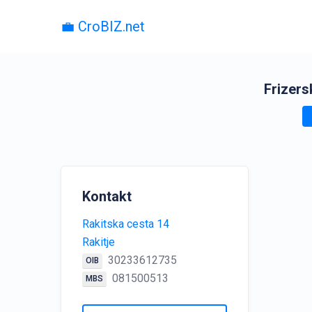
💼 CroBIZ.net
Frizers
Kontakt
Rakitska cesta 14
Rakitje
30233612735
OIB
081500513
MBS