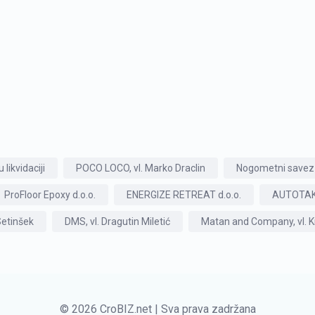
 likvidaciji
POCO LOCO, vl. Marko Draclin
Nogometni save
ProFloor Epoxy d.o.o.
ENERGIZE RETREAT d.o.o.
AUTOTAKSI
Setinšek
DMS, vl. Dragutin Miletić
Matan and Company, vl. K
© 2026 CroBIZ.net | Sva prava zadržana