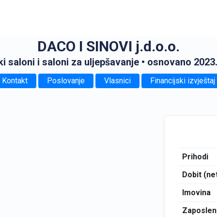
DACO I SINOVI j.d.o.o.
ki saloni i saloni za uljepšavanje
• osnovano 2023
Kontakt
Poslovanje
Vlasnici
Financijski izvještaj
Prihodi
Dobit (ne
Imovina
Zaposlen