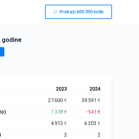
Pretraži 600.000 tvrtki
. godine
2023
2024
27.600
€
39.591
€
to)
1.338
€
−541
€
4.913
€
6.203
€
i
2
2