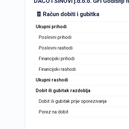
DACO I SINOVI j.d.o.o. GFI Godišnji fi
🧾 Račun dobiti i gubitka
Ukupni prihodi
Poslovni prihodi
Poslovni rashodi
Financijski prihodi
Financijski rashodi
Ukupni rashodi
Dobit ili gubitak razdoblja
Dobit ili gubitak prije oporezivanja
Porez na dobit