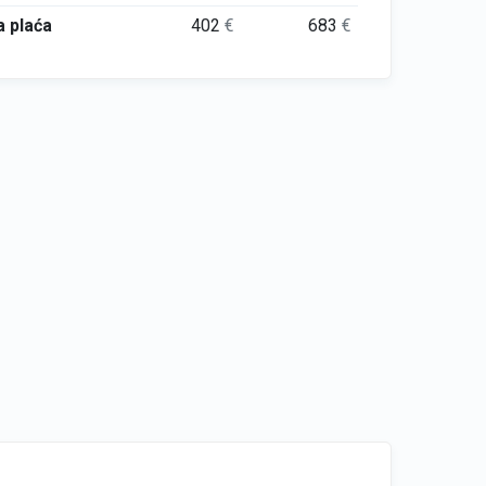
 plaća
402
€
683
€