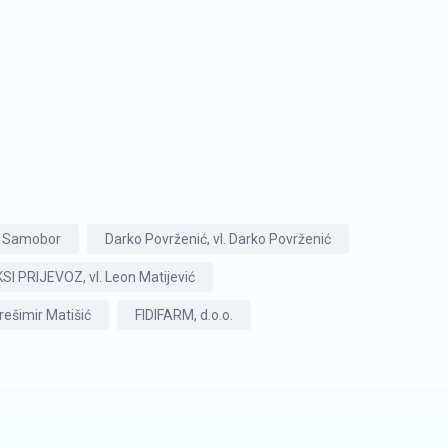
z Samobor
Darko Povrženić, vl. Darko Povrženić
 PRIJEVOZ, vl. Leon Matijević
rešimir Matišić
FIDIFARM, d.o.o.