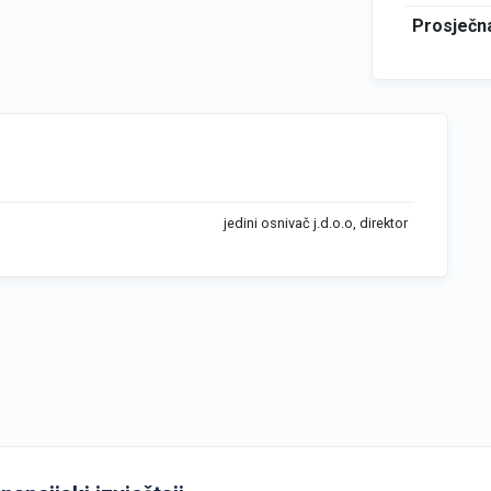
Prosječna
jedini osnivač j.d.o.o, direktor