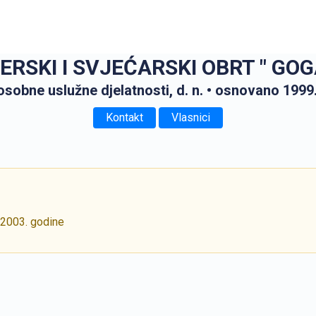
KI I SVJEĆARSKI OBRT " GOGA "
osobne uslužne djelatnosti, d. n.
• osnovano 1999
Kontakt
Vlasnici
 2003. godine