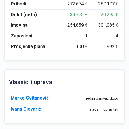
Prihodi
272.674
€
267.177
€
Dobit (neto)
34.773
€
20.295
€
Imovina
254.859
€
301.085
€
Zaposleni
1
4
Prosječna plaća
100
€
992
€
Vlasnici i uprava
Marko Cvitanović
jedini osnivač d.o.o
Ivana Cicvarić
stečajni upravitelj