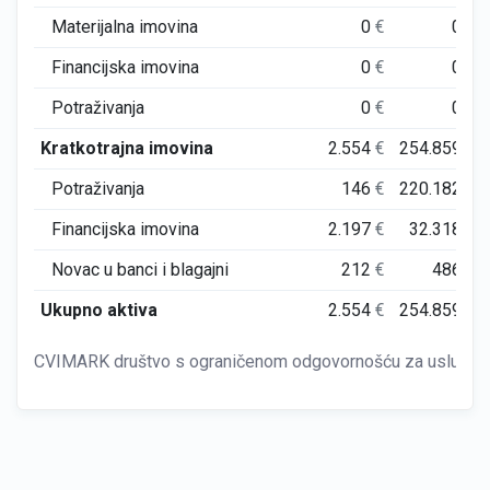
Materijalna imovina
0
€
0
€
Financijska imovina
0
€
0
€
Potraživanja
0
€
0
€
Kratkotrajna imovina
2.554
€
254.859
€
Potraživanja
146
€
220.182
€
Financijska imovina
2.197
€
32.318
€
Novac u banci i blagajni
212
€
486
€
Ukupno aktiva
2.554
€
254.859
€
CVIMARK društvo s ograničenom odgovornošću za usluge i t