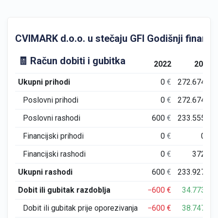
CVIMARK d.o.o. u stečaju GFI Godišnji financijs
🧾 Račun dobiti i gubitka
2022
2023
Ukupni prihodi
0
€
272.674
€
Poslovni prihodi
0
€
272.674
€
Poslovni rashodi
600
€
233.555
€
Financijski prihodi
0
€
0
€
Financijski rashodi
0
€
372
€
Ukupni rashodi
600
€
233.927
€
Dobit ili gubitak razdoblja
−600
€
34.773
€
Dobit ili gubitak prije oporezivanja
−600
€
38.747
€