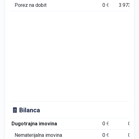
Porez na dobit
0
€
3.973
€
🧾 Bilanca
Dugotrajna imovina
0
€
0
€
Nematerijalna imovina
0
€
0
€