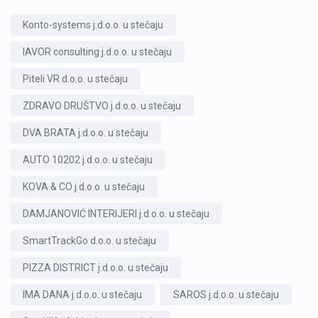
Konto-systems j.d.o.o. u stečaju
IAVOR consulting j.d.o.o. u stečaju
Piteli VR d.o.o. u stečaju
ZDRAVO DRUŠTVO j.d.o.o. u stečaju
DVA BRATA j.d.o.o. u stečaju
AUTO 10202 j.d.o.o. u stečaju
KOVA & CO j.d.o.o. u stečaju
DAMJANOVIĆ INTERIJERI j.d.o.o. u stečaju
SmartTrackGo d.o.o. u stečaju
PIZZA DISTRICT j.d.o.o. u stečaju
IMA DANA j.d.o.o. u stečaju
SAROS j.d.o.o. u stečaju