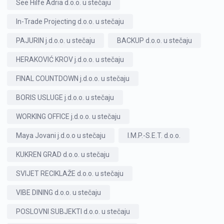
See Hilfe Adria d.o.o. u stečaju
In-Trade Projecting d.o.o. u stečaju
PAJURIN j.d.o.o. u stečaju
BACKUP d.o.o. u stečaju
HERAKOVIĆ KROV j.d.o.o. u stečaju
FINAL COUNTDOWN j.d.o.o. u stečaju
BORIS USLUGE j.d.o.o. u stečaju
WORKING OFFICE j.d.o.o. u stečaju
Maya Jovani j.d.o.o u stečaju
I.M.P.-S.E.T. d.o.o.
KUKREN GRAD d.o.o. u stečaju
SVIJET RECIKLAŽE d.o.o. u stečaju
VIBE DINING d.o.o. u stečaju
POSLOVNI SUBJEKTI d.o.o. u stečaju