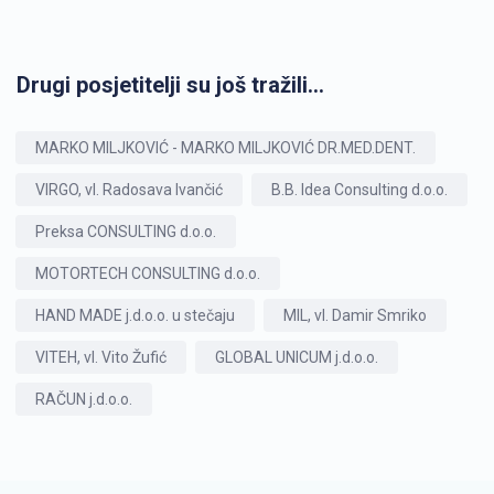
Drugi posjetitelji su još tražili...
MARKO MILJKOVIĆ - MARKO MILJKOVIĆ DR.MED.DENT.
VIRGO, vl. Radosava Ivančić
B.B. Idea Consulting d.o.o.
Preksa CONSULTING d.o.o.
MOTORTECH CONSULTING d.o.o.
HAND MADE j.d.o.o. u stečaju
MIL, vl. Damir Smriko
VITEH, vl. Vito Žufić
GLOBAL UNICUM j.d.o.o.
RAČUN j.d.o.o.