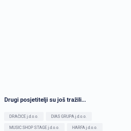
Drugi posjetitelji su još tražili...
DRAČICE j.d.o.o.
DIAS GRUPA j.d.o.o.
MUSIC SHOP STAGE j.d.o.o.
HARFA j.d.o.o.