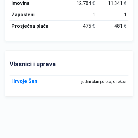
Imovina
12.784
€
11.341
€
Zaposleni
1
1
Prosječna plaća
475
€
481
€
Vlasnici i uprava
Hrvoje Šen
jedini član j.d.o.o, direktor