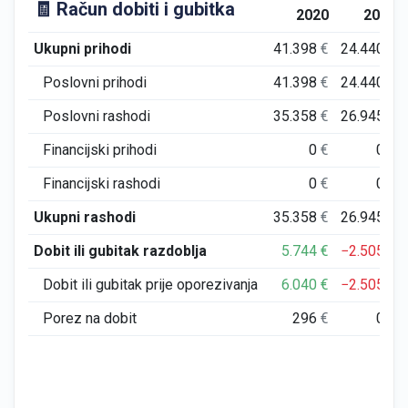
🧾 Račun dobiti i gubitka
2020
2021
Ukupni prihodi
41.398
€
24.440
€
Poslovni prihodi
41.398
€
24.440
€
Poslovni rashodi
35.358
€
26.945
€
Financijski prihodi
0
€
0
€
Financijski rashodi
0
€
0
€
Ukupni rashodi
35.358
€
26.945
€
Dobit ili gubitak razdoblja
5.744
€
−2.505
€
Dobit ili gubitak prije oporezivanja
6.040
€
−2.505
€
Porez na dobit
296
€
0
€