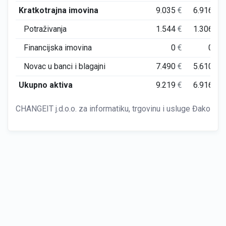
Kratkotrajna imovina
9.035
€
6.916
€
Potraživanja
1.544
€
1.306
€
Financijska imovina
0
€
0
€
Novac u banci i blagajni
7.490
€
5.610
€
Ukupno aktiva
9.219
€
6.916
€
CHANGEIT j.d.o.o. za informatiku, trgovinu i usluge Đakovo