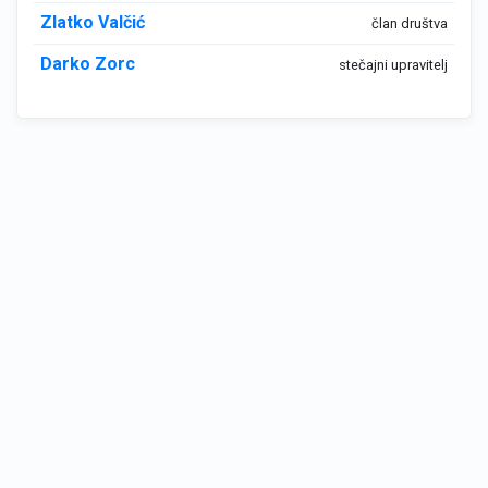
Zlatko Valčić
član društva
Darko Zorc
stečajni upravitelj