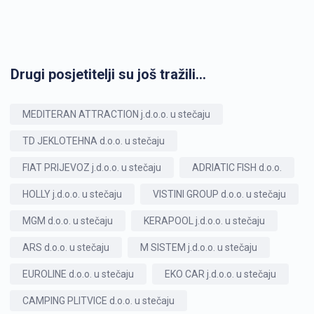
Drugi posjetitelji su još tražili...
MEDITERAN ATTRACTION j.d.o.o. u stečaju
TD JEKLOTEHNA d.o.o. u stečaju
FIAT PRIJEVOZ j.d.o.o. u stečaju
ADRIATIC FISH d.o.o.
HOLLY j.d.o.o. u stečaju
VISTINI GROUP d.o.o. u stečaju
MGM d.o.o. u stečaju
KERAPOOL j.d.o.o. u stečaju
ARS d.o.o. u stečaju
M SISTEM j.d.o.o. u stečaju
EUROLINE d.o.o. u stečaju
EKO CAR j.d.o.o. u stečaju
CAMPING PLITVICE d.o.o. u stečaju