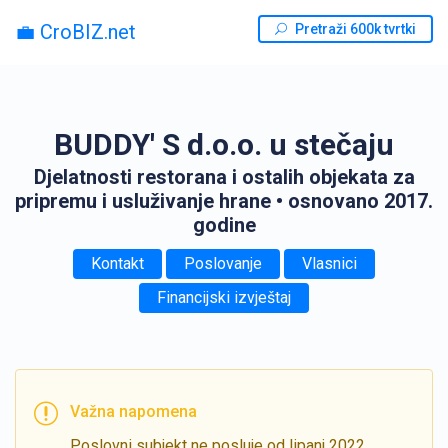
💼 CroBIZ.net
Pretraži 600k tvrtki
BUDDY' S d.o.o. u stečaju
Djelatnosti restorana i ostalih objekata za
pripremu i usluživanje hrane
• osnovano 2017.
godine
Kontakt
Poslovanje
Vlasnici
Financijski izvještaj
Važna napomena
Poslovni subjekt ne posluje od lipanj 2022.