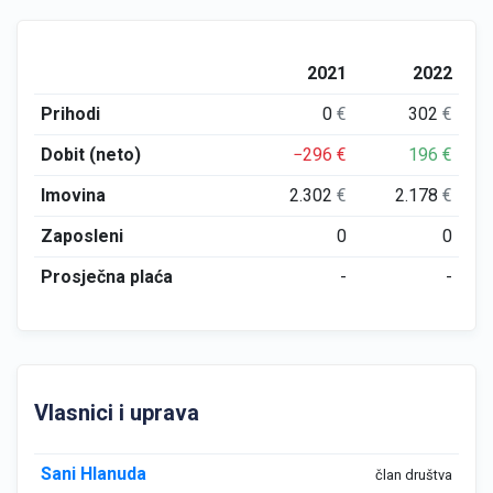
2021
2022
Prihodi
0
€
302
€
Dobit (neto)
−296
€
196
€
Imovina
2.302
€
2.178
€
Zaposleni
0
0
Prosječna plaća
-
-
Vlasnici i uprava
Sani Hlanuda
član društva