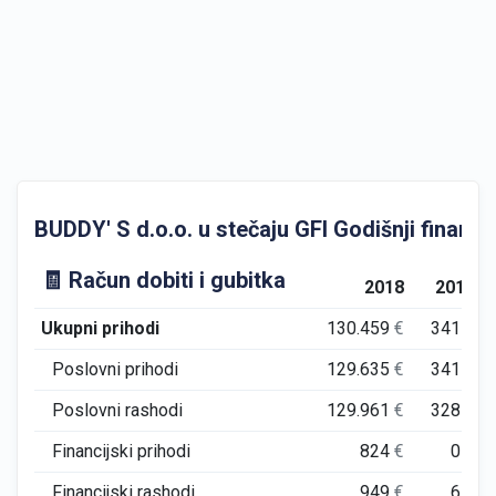
BUDDY' S d.o.o. u stečaju GFI Godišnji financijs
🧾 Račun dobiti i gubitka
2018
2019
Ukupni prihodi
130.459
€
341
€
Poslovni prihodi
129.635
€
341
€
Poslovni rashodi
129.961
€
328
€
Financijski prihodi
824
€
0
€
Financijski rashodi
949
€
6
€