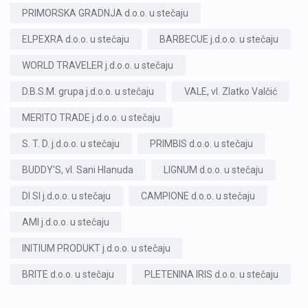
PRIMORSKA GRADNJA d.o.o. u stečaju
ELPEXRA d.o.o. u stečaju
BARBECUE j.d.o.o. u stečaju
WORLD TRAVELER j.d.o.o. u stečaju
D.B.S.M. grupa j.d.o.o. u stečaju
VALE, vl. Zlatko Valčić
MERITO TRADE j.d.o.o. u stečaju
S. T. D. j.d.o.o. u stečaju
PRIMBIS d.o.o. u stečaju
BUDDY'S, vl. Sani Hlanuda
LIGNUM d.o.o. u stečaju
DI SI j.d.o.o. u stečaju
CAMPIONE d.o.o. u stečaju
AMI j.d.o.o. u stečaju
INITIUM PRODUKT j.d.o.o. u stečaju
BRITE d.o.o. u stečaju
PLETENINA IRIS d.o.o. u stečaju