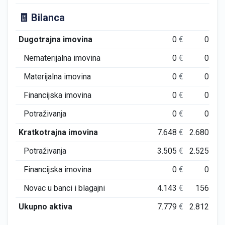
🧾 Bilanca
Dugotrajna imovina
0
€
0
€
Nematerijalna imovina
0
€
0
€
Materijalna imovina
0
€
0
€
Financijska imovina
0
€
0
€
Potraživanja
0
€
0
€
Kratkotrajna imovina
7.648
€
2.680
€
Potraživanja
3.505
€
2.525
€
Financijska imovina
0
€
0
€
Novac u banci i blagajni
4.143
€
156
€
Ukupno aktiva
7.779
€
2.812
€