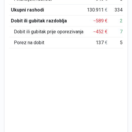
Ukupni rashodi
130.911
€
334
€
Dobit ili gubitak razdoblja
−589
€
2
€
Dobit ili gubitak prije oporezivanja
−452
€
7
€
Porez na dobit
137
€
5
€