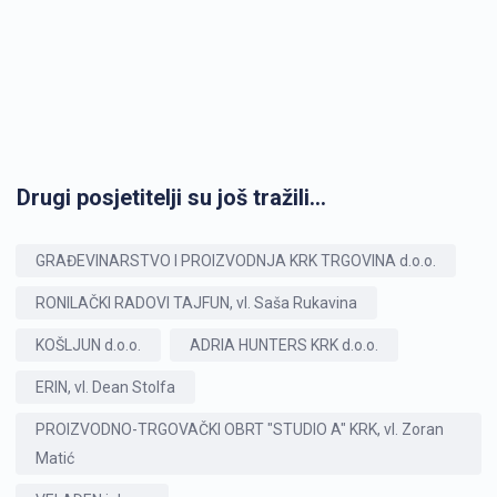
Drugi posjetitelji su još tražili...
GRAĐEVINARSTVO I PROIZVODNJA KRK TRGOVINA d.o.o.
RONILAČKI RADOVI TAJFUN, vl. Saša Rukavina
KOŠLJUN d.o.o.
ADRIA HUNTERS KRK d.o.o.
ERIN, vl. Dean Stolfa
PROIZVODNO-TRGOVAČKI OBRT "STUDIO A" KRK, vl. Zoran
Matić