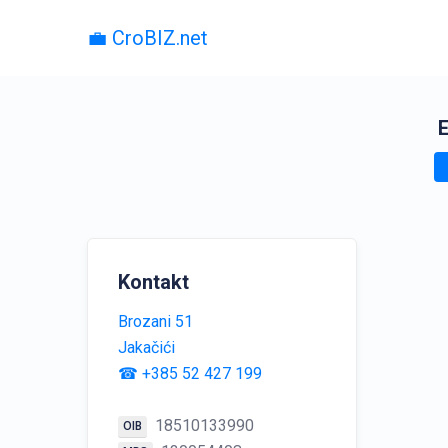
💼 CroBIZ.net
E
Kontakt
Brozani 51
Jakačići
☎ +385 52 427 199
18510133990
OIB