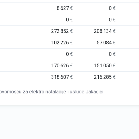
8.627
€
0
€
0
€
0
€
272.852
€
208.134
€
102.226
€
57.084
€
0
€
0
€
170.626
€
151.050
€
318.607
€
216.285
€
nošću za elektroinstalacije i usluge Jakačići