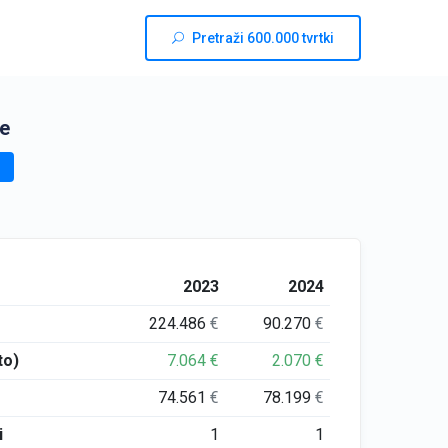
Pretraži 600.000 tvrtki
ne
2023
2024
224.486
€
90.270
€
to)
7.064
€
2.070
€
74.561
€
78.199
€
i
1
1