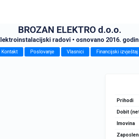
BROZAN ELEKTRO d.o.o.
lektroinstalacijski radovi
• osnovano 2016. godi
Kontakt
Poslovanje
Vlasnici
Financijski izvještaj
Prihodi
Dobit (ne
Imovina
Zaposlen