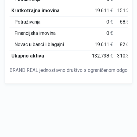
Kratkotrajna imovina
19.611
€
151.239
Potraživanja
0
€
68.575
Financijska imovina
0
€
0
Novac u banci i blagajni
19.611
€
82.664
Ukupno aktiva
132.738
€
310.340
BRAND REAL jednostavno društvo s ograničenom odgovornoš