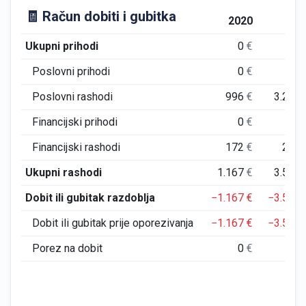
🧾 Račun dobiti i gubitka
2020
202
Ukupni prihodi
0
€
0
Poslovni prihodi
0
€
0
Poslovni rashodi
996
€
3.262
Financijski prihodi
0
€
0
Financijski rashodi
172
€
265
Ukupni rashodi
1.167
€
3.526
Dobit ili gubitak razdoblja
−1.167
€
−3.526
Dobit ili gubitak prije oporezivanja
−1.167
€
−3.526
Porez na dobit
0
€
0