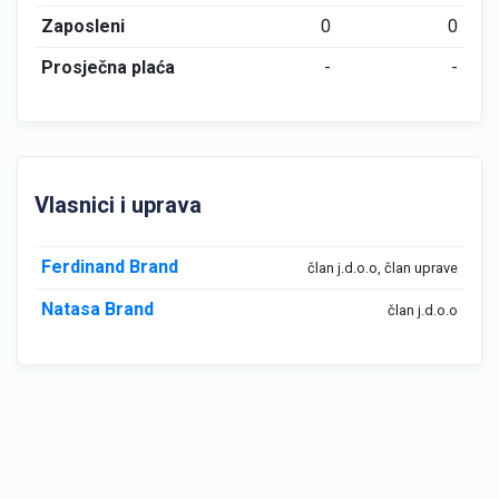
Zaposleni
0
0
Prosječna plaća
-
-
Vlasnici i uprava
Ferdinand Brand
član j.d.o.o, član uprave
Natasa Brand
član j.d.o.o