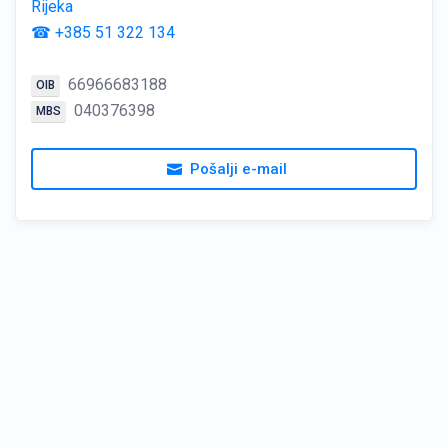
Rijeka
☎ +385 51 322 134
66966683188
OIB
040376398
MBS
Pošalji e-mail