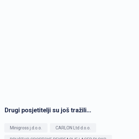
Drugi posjetitelji su još tražili...
Minigross j.d.o.o.
CARLON Ltd d.o.o.