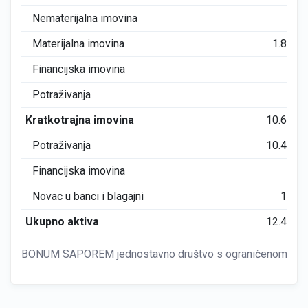
Nematerijalna imovina
0
Materijalna imovina
1.897
Financijska imovina
0
Potraživanja
0
Kratkotrajna imovina
10.602
Potraživanja
10.474
Financijska imovina
0
Novac u banci i blagajni
128
Ukupno aktiva
12.499
BONUM SAPOREM jednostavno društvo s ograničenom odgo