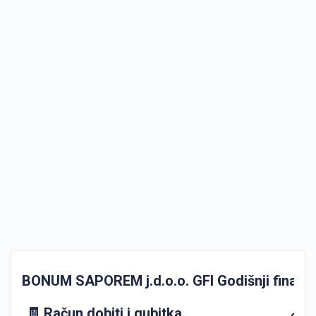
BONUM SAPOREM j.d.o.o. GFI Godišnji financijs
🧾 Račun dobiti i gubitka