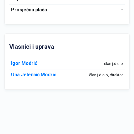
Prosječna plaća
-
Vlasnici i uprava
Igor Modrić
član j.d.o.o
Una Jelenčić Modrić
član j.d.o.o, direktor