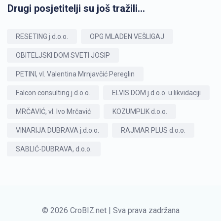
Drugi posjetitelji su još tražili...
RESETING j.d.o.o.
OPG MLADEN VEŠLIGAJ
OBITELJSKI DOM SVETI JOSIP
PETINI, vl. Valentina Mrnjavčić Pereglin
Falcon consulting j.d.o.o.
ELVIS DOM j.d.o.o. u likvidaciji
MRČAVIĆ, vl. Ivo Mrčavić
KOZUMPLIK d.o.o.
VINARIJA DUBRAVA j.d.o.o.
RAJMAR PLUS d.o.o.
SABLIĆ-DUBRAVA, d.o.o.
© 2026 CroBIZ.net | Sva prava zadržana