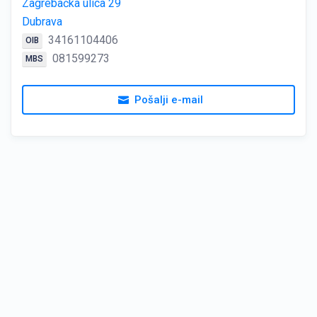
Zagrebačka ulica 29
Dubrava
34161104406
OIB
081599273
MBS
Pošalji e-mail