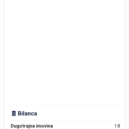
🧾 Bilanca
Dugotrajna imovina
1.897