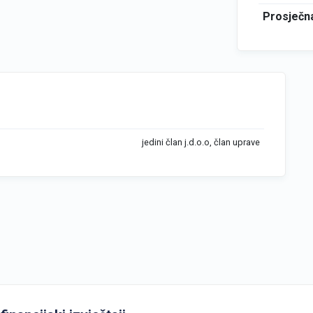
Prosječna
jedini član j.d.o.o, član uprave