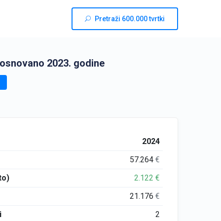
Pretraži 600.000 tvrtki
 osnovano 2023. godine
2024
57.264
€
to)
2.122
€
21.176
€
i
2