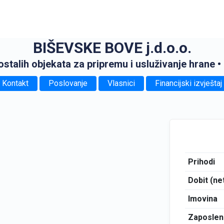
BIŠEVSKE BOVE j.d.o.o.
 ostalih objekata za pripremu i usluživanje hrane
•
Kontakt
Poslovanje
Vlasnici
Financijski izvještaj
Prihodi
Dobit (ne
Imovina
Zaposlen