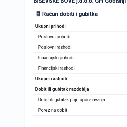
BIŠEVSKE BOVE j.d.o.o. GFI Godišnji f
🧾 Račun dobiti i gubitka
Ukupni prihodi
Poslovni prihodi
Poslovni rashodi
Financijski prihodi
Financijski rashodi
Ukupni rashodi
Dobit ili gubitak razdoblja
Dobit ili gubitak prije oporezivanja
Porez na dobit