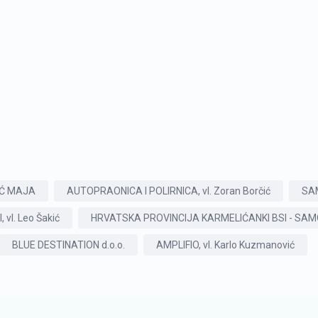
IĆ MAJA
AUTOPRAONICA I POLIRNICA, vl. Zoran Borčić
SA
 vl. Leo Šakić
HRVATSKA PROVINCIJA KARMELIĆANKI BSI - SA
BLUE DESTINATION d.o.o.
AMPLIFIO, vl. Karlo Kuzmanović