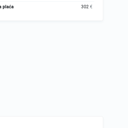
 plaća
302
€