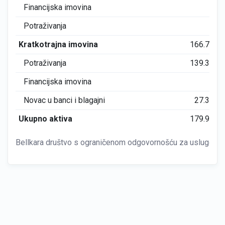
Financijska imovina
0
Potraživanja
0
Kratkotrajna imovina
166.764
Potraživanja
139.382
Financijska imovina
0
Novac u banci i blagajni
27.381
Ukupno aktiva
179.996
Bellkara društvo s ograničenom odgovornošću za usluge Z