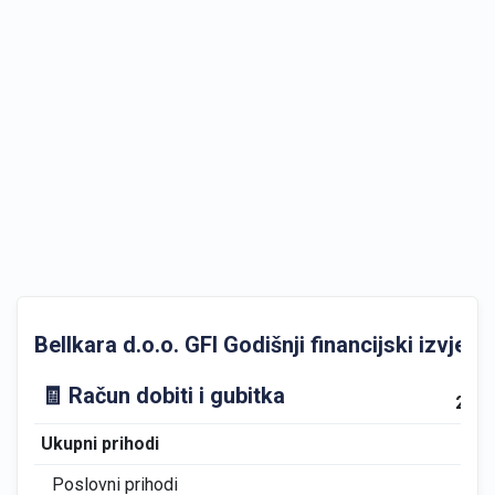
Bellkara d.o.o. GFI Godišnji financijski izvješta
🧾 Račun dobiti i gubitka
202
Ukupni prihodi
0
Poslovni prihodi
0