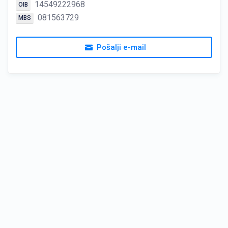
14549222968
OIB
081563729
MBS
Pošalji e-mail