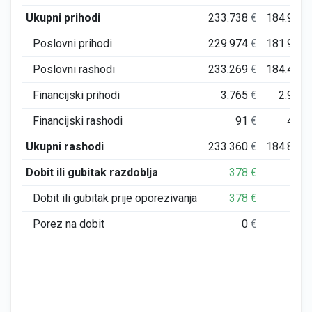
Ukupni prihodi
233.738
€
184.904
Poslovni prihodi
229.974
€
181.910
Poslovni rashodi
233.269
€
184.437
Financijski prihodi
3.765
€
2.994
Financijski rashodi
91
€
451
Ukupni rashodi
233.360
€
184.888
Dobit ili gubitak razdoblja
378
€
16
Dobit ili gubitak prije oporezivanja
378
€
16
Porez na dobit
0
€
0