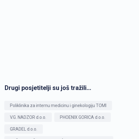
Drugi posjetitelji su još tražili...
Poliklinika za internu medicinu i ginekologiju TOMI
V.G. NADZOR d.o.o.
PHOENIX GORICA d.o.o.
GRADEL d.o.o.