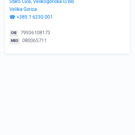
Staro Čiće, Velikogorička 0/BB
Velika Gorica
☎ +385 1 6230 001
79936108173
OIB
080065711
MBS