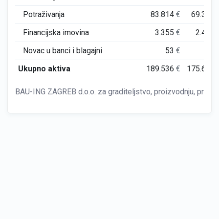
Potraživanja
83.814
€
69.340
Financijska imovina
3.355
€
2.410
Novac u banci i blagajni
53
€
89
Ukupno aktiva
189.536
€
175.604
BAU-ING ZAGREB d.o.o. za graditeljstvo, proizvodnju, promet