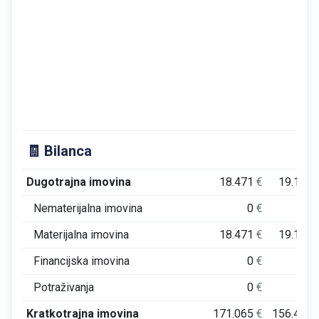
🧾 Bilanca
Dugotrajna imovina
18.471
€
19.182
Nematerijalna imovina
0
€
0
Materijalna imovina
18.471
€
19.182
Financijska imovina
0
€
0
Potraživanja
0
€
0
Kratkotrajna imovina
171.065
€
156.422