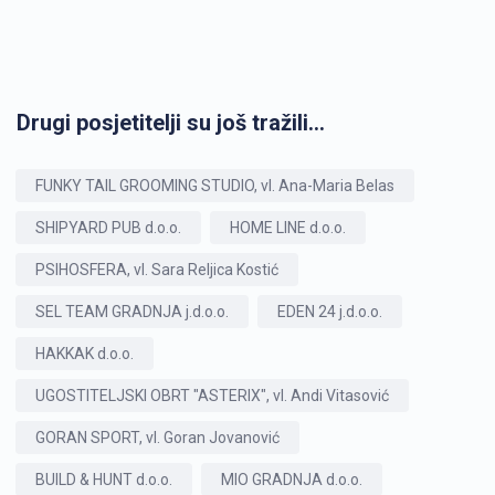
Drugi posjetitelji su još tražili...
FUNKY TAIL GROOMING STUDIO, vl. Ana-Maria Belas
SHIPYARD PUB d.o.o.
HOME LINE d.o.o.
PSIHOSFERA, vl. Sara Reljica Kostić
SEL TEAM GRADNJA j.d.o.o.
EDEN 24 j.d.o.o.
HAKKAK d.o.o.
UGOSTITELJSKI OBRT "ASTERIX", vl. Andi Vitasović
GORAN SPORT, vl. Goran Jovanović
BUILD & HUNT d.o.o.
MIO GRADNJA d.o.o.