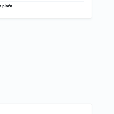
 plaća
-