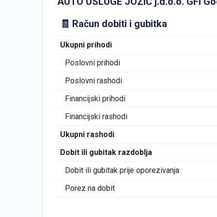
AUTO USLUGE JOZIĆ j.d.o.o. GFI Godiš
🧾 Račun dobiti i gubitka
Ukupni prihodi
Poslovni prihodi
Poslovni rashodi
Financijski prihodi
Financijski rashodi
Ukupni rashodi
Dobit ili gubitak razdoblja
Dobit ili gubitak prije oporezivanja
Porez na dobit