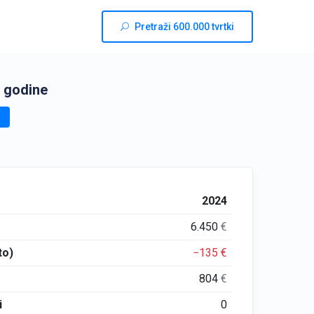
Pretraži 600.000 tvrtki
 godine
2024
6.450
€
to)
−135
€
804
€
i
0