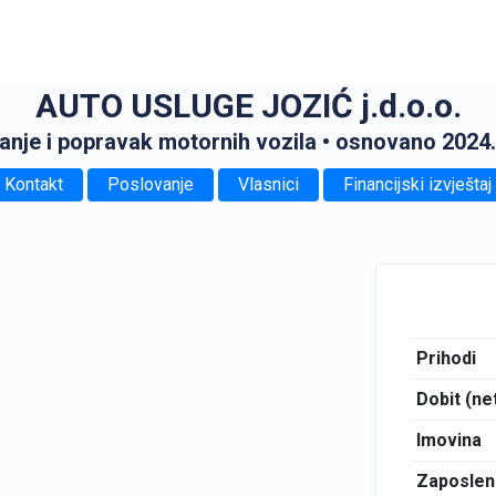
AUTO USLUGE JOZIĆ j.d.o.o.
nje i popravak motornih vozila
• osnovano 2024.
Kontakt
Poslovanje
Vlasnici
Financijski izvještaj
Prihodi
Dobit (ne
Imovina
Zaposlen