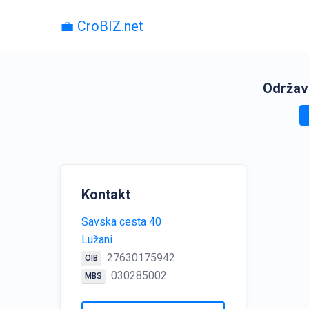
💼 CroBIZ.net
Održava
Kontakt
Savska cesta 40
Lužani
27630175942
OIB
030285002
MBS