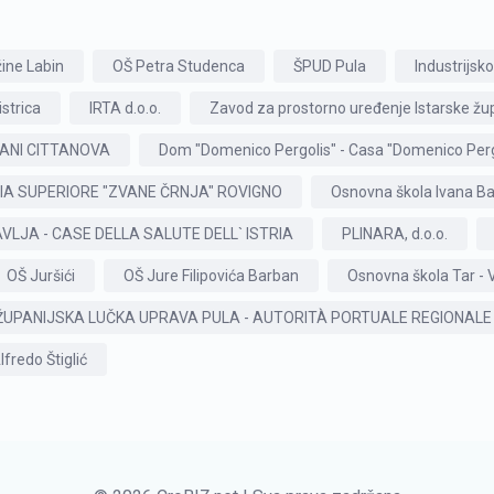
ine Labin
OŠ Petra Studenca
ŠPUD Pula
Industrijsko
strica
IRTA d.o.o.
Zavod za prostorno uređenje Istarske žu
IANI CITTANOVA
Dom "Domenico Pergolis" - Casa "Domenico Perg
IA SUPERIORE "ZVANE ČRNJA" ROVIGNO
Osnovna škola Ivana Ba
VLJA - CASE DELLA SALUTE DELL` ISTRIA
PLINARA, d.o.o.
OŠ Juršići
OŠ Jure Filipovića Barban
Osnovna škola Tar - 
ŽUPANIJSKA LUČKA UPRAVA PULA - AUTORITÀ PORTUALE REGIONALE 
lfredo Štiglić