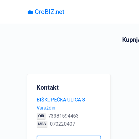
💼 CroBIZ.net
Kupnja
Kontakt
BIŠKUPEČKA ULICA 8
Varaždin
73381594463
OIB
070220407
MBS