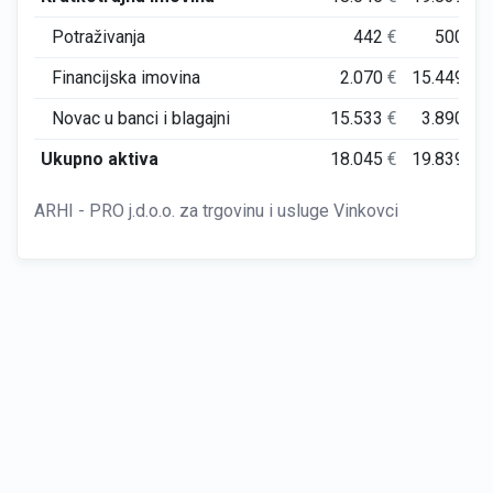
Potraživanja
442
€
500
€
Financijska imovina
2.070
€
15.449
€
Novac u banci i blagajni
15.533
€
3.890
€
Ukupno aktiva
18.045
€
19.839
€
ARHI - PRO j.d.o.o. za trgovinu i usluge Vinkovci