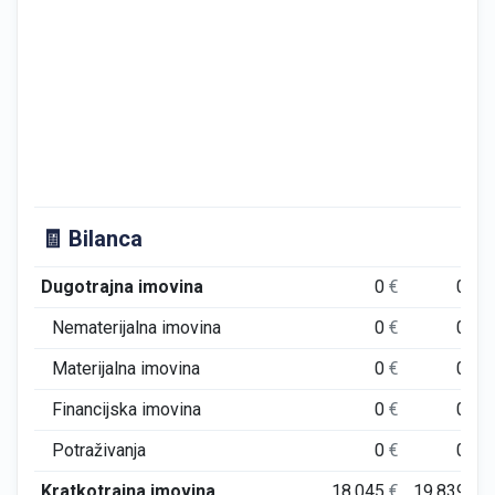
🧾 Bilanca
Dugotrajna imovina
0
€
0
€
Nematerijalna imovina
0
€
0
€
Materijalna imovina
0
€
0
€
Financijska imovina
0
€
0
€
Potraživanja
0
€
0
€
Kratkotrajna imovina
18.045
€
19.839
€