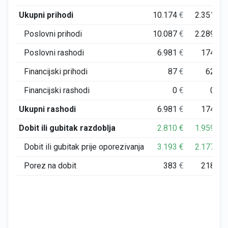
Ukupni prihodi
10.174
€
2.351
€
Poslovni prihodi
10.087
€
2.289
€
Poslovni rashodi
6.981
€
174
€
Financijski prihodi
87
€
62
€
Financijski rashodi
0
€
0
€
Ukupni rashodi
6.981
€
174
€
Dobit ili gubitak razdoblja
2.810
€
1.959
€
Dobit ili gubitak prije oporezivanja
3.193
€
2.177
€
Porez na dobit
383
€
218
€