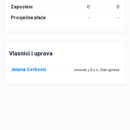
Zaposleni
0
0
Prosječna plaća
-
-
Vlasnici i uprava
Jelena Cvrković
osnivač j.d.o.o, član uprave