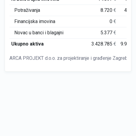
Potraživanja
8.720
€
407.
Financijska imovina
0
€
Novac u banci i blagajni
5.377
€
34.
Ukupno aktiva
3.428.785
€
9.996.
ARCA PROJEKT d.o.o. za projektiranje i građenje Zagreb