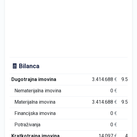
🧾 Bilanca
Dugotrajna imovina
3.414.688
€
9.546.
Nematerijalna imovina
0
€
Materijalna imovina
3.414.688
€
9.546.
Financijska imovina
0
€
Potraživanja
0
€
Kratkotrajna imovina
14.097
€
450.