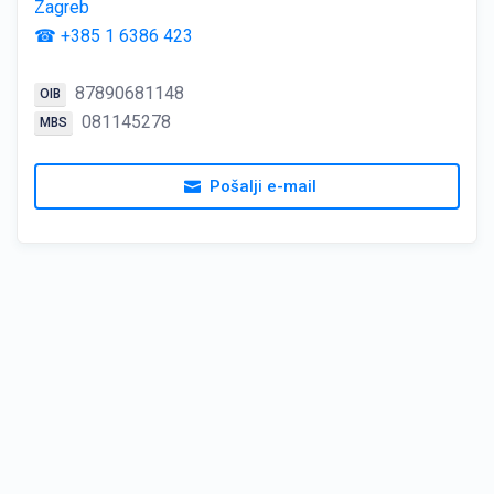
Zagreb
☎ +385 1 6386 423
87890681148
OIB
081145278
MBS
Pošalji e-mail