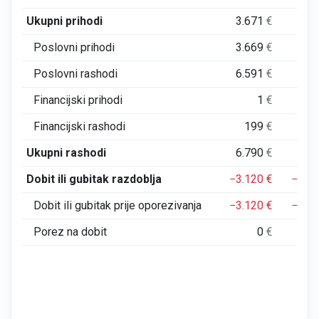
Ukupni prihodi
3.671
€
8.
Poslovni prihodi
3.669
€
8.
Poslovni rashodi
6.591
€
6.
Financijski prihodi
1
€
Financijski rashodi
199
€
17.
Ukupni rashodi
6.790
€
24.
Dobit ili gubitak razdoblja
−3.120
€
−15.
Dobit ili gubitak prije oporezivanja
−3.120
€
−15.
Porez na dobit
0
€