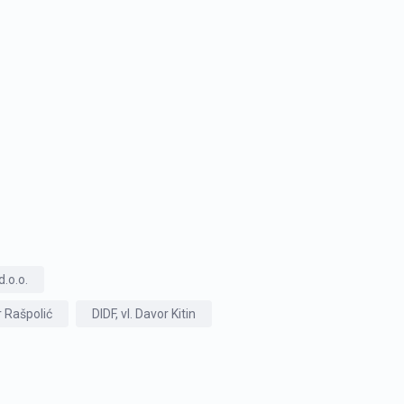
.o.o.
r Rašpolić
DIDF, vl. Davor Kitin