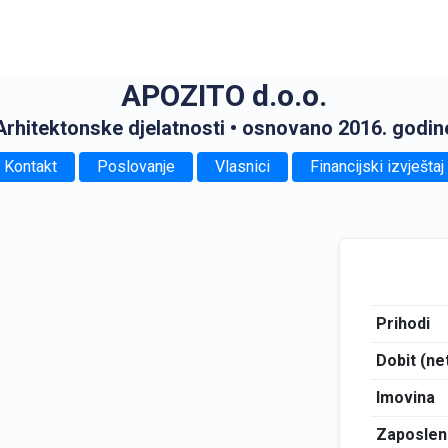
APOZITO d.o.o.
Arhitektonske djelatnosti
• osnovano 2016. godin
Kontakt
Poslovanje
Vlasnici
Financijski izvještaj
Prihodi
Dobit (ne
Imovina
Zaposlen