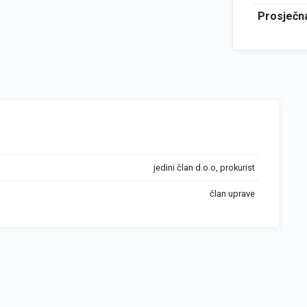
Prosječna
jedini član d.o.o, prokurist
član uprave