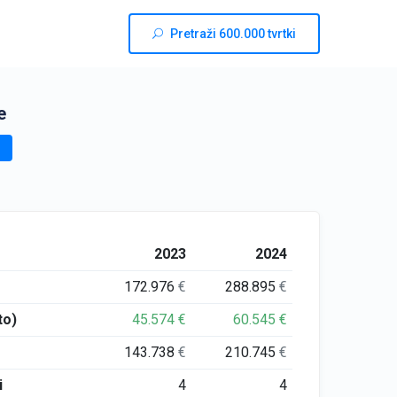
Pretraži 600.000 tvrtki
e
2023
2024
172.976
€
288.895
€
to)
45.574
€
60.545
€
143.738
€
210.745
€
i
4
4