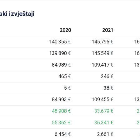
ki izvještaji
2020
2021
140.355
€
145.795
€
16
139.890
€
145.549
€
16
84.989
€
109.417
€
13
465
€
246
€
5
€
38
€
84.993
€
109.455
€
13
48.908
€
33.679
€
2
55.362
€
36.341
€
2
6.454
€
2.661
€