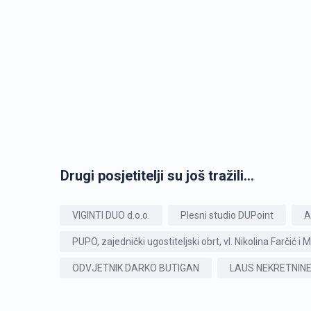
Drugi posjetitelji su još tražili...
VIGINTI DUO d.o.o.
Plesni studio DUPoint
A
PUPO, zajednički ugostiteljski obrt, vl. Nikolina Farčić 
ODVJETNIK DARKO BUTIGAN
LAUS NEKRETNINE 