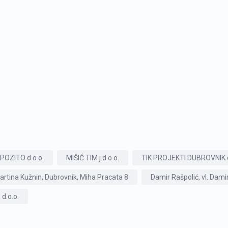
POZITO d.o.o.
MIŠIĆ TIM j.d.o.o.
TIK PROJEKTI DUBROVNIK d
i Martina Kužnin, Dubrovnik, Miha Pracata 8
Damir Rašpolić, vl. Dami
d.o.o.