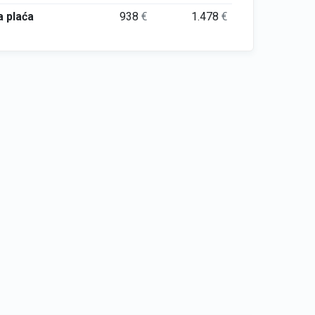
 plaća
938
€
1.478
€