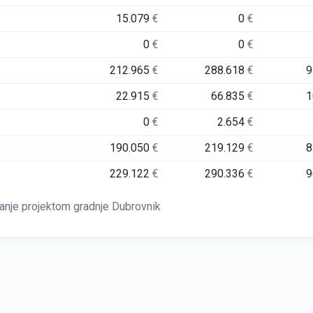
15.079
€
0
€
0
€
0
€
212.965
€
288.618
€
9
22.915
€
66.835
€
1
0
€
2.654
€
190.050
€
219.129
€
8
229.122
€
290.336
€
9
ljanje projektom gradnje Dubrovnik