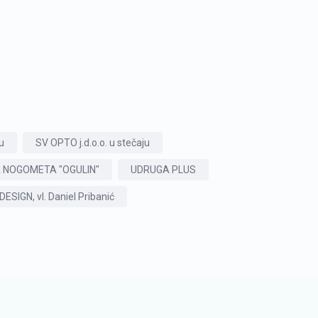
ju
SV OPTO j.d.o.o. u stečaju
 NOGOMETA "OGULIN"
UDRUGA PLUS
ESIGN, vl. Daniel Pribanić