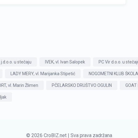
j.d.o.o. u stečaju
IVEK, vl. Ivan Salopek
PC Vir d.o.o. u steča
LADY MERY, vl. Marijanka Stipetić
NOGOMETNI KLUB ŠKOLA
T, vl. Marin Žlimen
PČELARSKO DRUŠTVO OGULIN
GOAT D
ljak
© 2026 CroBIZ.net | Sva prava zadržana