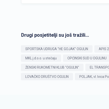
Drugi posjetitelji su još tražili...
SPORTSKA UDRUGA "HE GOJAK" OGULIN
APIS 2 
MKL j.d.o.o. u stečaju
OPĆINSKI SUD U OGULINU
ŽENSKI RUKOMETNI KLUB "OGULIN"
EL TRANSPOR
LOVAČKO DRUŠTVO OGULIN
POLJAK, vl. Ivica Po