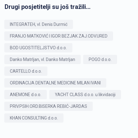
Drugi posjetitelji su još tražili...
INTEGRATEH, vl. Denis Durmić
FRANJO MATKOVIĆ I IGOR BEZJAK ZAJ.ODV.URED
BOD UGOSTITELJSTVO d.o.o.
Danko Matrljan, vl. Danko Matrljan
POGO d.o.o.
CARTELLO d.o.o.
ORDINACIJA DENTALNE MEDICINE MILAN IVANI
ANEMONE d.o.o.
YACHT CLASS d.o.o. u likvidaciji
PRIV.PSIH.ORD.BISERKA REBIĆ-JARDAS
KHAN CONSULTING d.o.o.