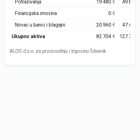
Potraživanja
19.480
€
49.842
Financijska imovina
0
€
0
Novac u banci i blagajni
20.960
€
47.413
Ukupno aktiva
82.704
€
127.761
ALOS d.o.o. za proizvodnju i trgovinu Šibenik