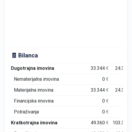
🧾 Bilanca
Dugotrajna imovina
33.344
€
24.386
Nematerijalna imovina
0
€
0
Materijalna imovina
33.344
€
24.386
Financijska imovina
0
€
0
Potraživanja
0
€
0
Kratkotrajna imovina
49.360
€
103.375