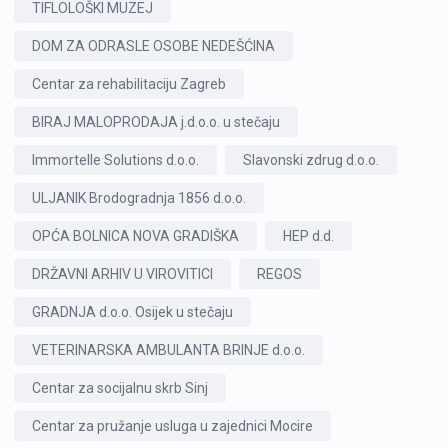
TIFLOLOŠKI MUZEJ
DOM ZA ODRASLE OSOBE NEDEŠĆINA
Centar za rehabilitaciju Zagreb
BIRAJ MALOPRODAJA j.d.o.o. u stečaju
Immortelle Solutions d.o.o.
Slavonski zdrug d.o.o.
ULJANIK Brodogradnja 1856 d.o.o.
OPĆA BOLNICA NOVA GRADIŠKA
HEP d.d.
DRŽAVNI ARHIV U VIROVITICI
REGOS
GRADNJA d.o.o. Osijek u stečaju
VETERINARSKA AMBULANTA BRINJE d.o.o.
Centar za socijalnu skrb Sinj
Centar za pružanje usluga u zajednici Mocire