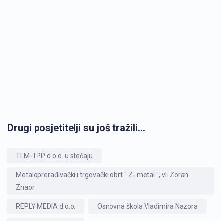
Drugi posjetitelji su još tražili...
TLM-TPP d.o.o. u stečaju
Metaloprerađivački i trgovački obrt " Z- metal ", vl. Zoran
Znaor
REPLY MEDIA d.o.o.
Osnovna škola Vladimira Nazora