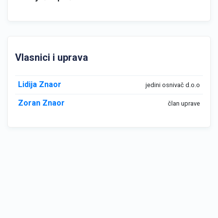
Vlasnici i uprava
Lidija Znaor
jedini osnivač d.o.o
Zoran Znaor
član uprave