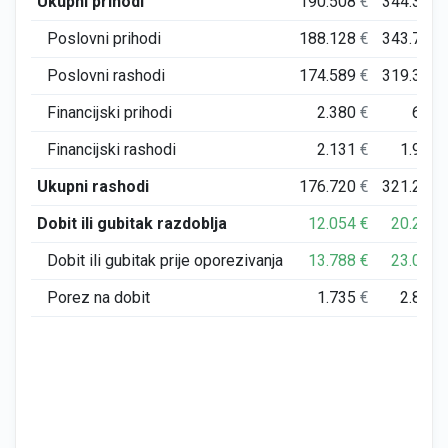
Ukupni prihodi
190.508
€
344.333
Poslovni prihodi
188.128
€
343.710
Poslovni rashodi
174.589
€
319.348
Financijski prihodi
2.380
€
622
Financijski rashodi
2.131
€
1.908
Ukupni rashodi
176.720
€
321.256
Dobit ili gubitak razdoblja
12.054
€
20.250
Dobit ili gubitak prije oporezivanja
13.788
€
23.077
Porez na dobit
1.735
€
2.827