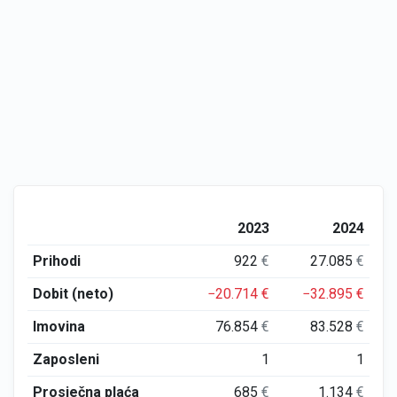
2023
2024
Prihodi
922
€
27.085
€
Dobit (neto)
−20.714
€
−32.895
€
Imovina
76.854
€
83.528
€
Zaposleni
1
1
Prosječna plaća
685
€
1.134
€