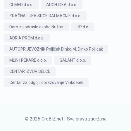
CI-MED d.o.o.
ARCH IDEA d.o.o.
ZRAČNA LUKA SRCE DALMACIJE d.o.o.
Dom za odrasle osobe Nuštar
HP d.d.
ADRIA PROM d.o.o.
AUTOPRIJEVOZNIK Poljičak Dinko, vl. Dinko Poljičak
MLIN I PEKARE d.o.o.
GALANT d.o.o.
CENTAR IZVOR SELCE
Centar za odgoj i obrazovanje Vinko Bek
© 2026 CroBIZ.net | Sva prava zadržana