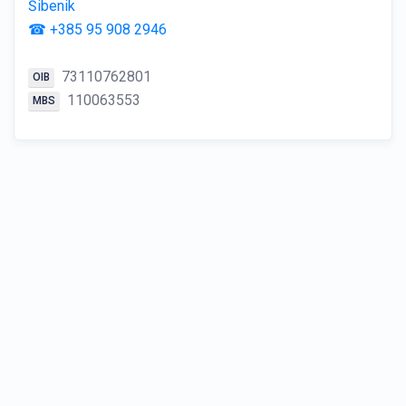
Šibenik
☎ +385 95 908 2946
73110762801
OIB
110063553
MBS