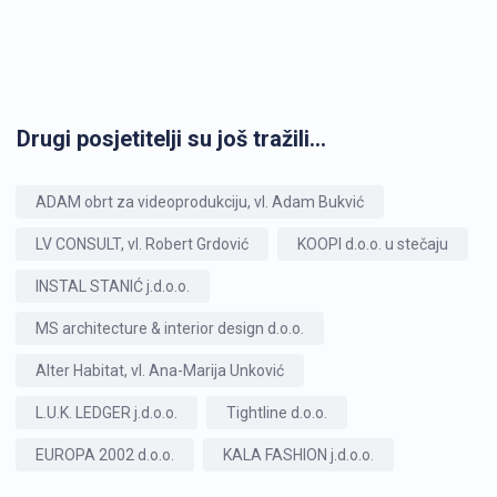
Drugi posjetitelji su još tražili...
ADAM obrt za videoprodukciju, vl. Adam Bukvić
LV CONSULT, vl. Robert Grdović
KOOPI d.o.o. u stečaju
INSTAL STANIĆ j.d.o.o.
MS architecture & interior design d.o.o.
Alter Habitat, vl. Ana-Marija Unković
L.U.K. LEDGER j.d.o.o.
Tightline d.o.o.
EUROPA 2002 d.o.o.
KALA FASHION j.d.o.o.