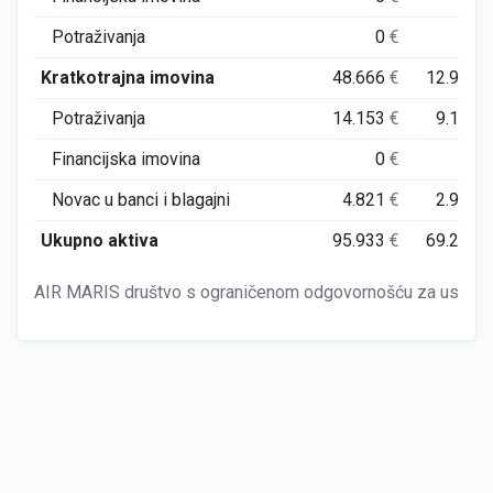
Potraživanja
0
€
0
Kratkotrajna imovina
48.666
€
12.906
Potraživanja
14.153
€
9.184
Financijska imovina
0
€
0
Novac u banci i blagajni
4.821
€
2.972
Ukupno aktiva
95.933
€
69.254
AIR MARIS društvo s ograničenom odgovornošću za usluge 