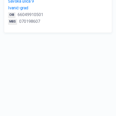
Savska ulica 9
Ivanić-grad
66049910501
OIB
070198607
MBS