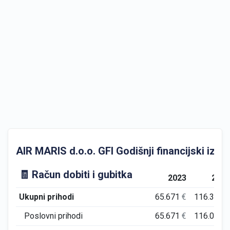
AIR MARIS d.o.o. GFI Godišnji financijski izvje
🧾 Račun dobiti i gubitka
2023
202
Ukupni prihodi
65.671
€
116.338
Poslovni prihodi
65.671
€
116.044