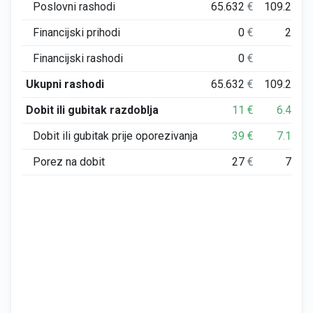
Poslovni rashodi
65.632
€
109.208
Financijski prihodi
0
€
293
Financijski rashodi
0
€
1
Ukupni rashodi
65.632
€
109.210
Dobit ili gubitak razdoblja
11
€
6.414
Dobit ili gubitak prije oporezivanja
39
€
7.127
Porez na dobit
27
€
712