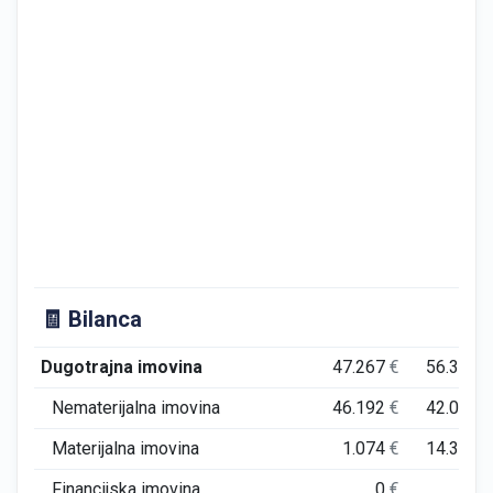
🧾 Bilanca
Dugotrajna imovina
47.267
€
56.348
Nematerijalna imovina
46.192
€
42.034
Materijalna imovina
1.074
€
14.314
Financijska imovina
0
€
0