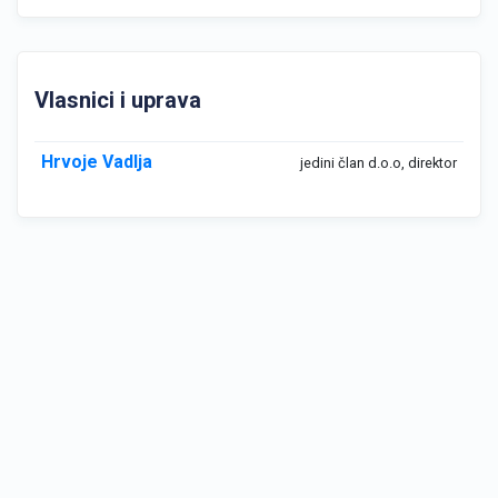
Vlasnici i uprava
Hrvoje Vadlja
jedini član d.o.o, direktor