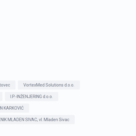
stovec
VortexMed Solutions d.o.o.
I.P.-INŽENJERING d.o.o.
EN KARKOVIĆ
K MLADEN SIVAC, vl. Mladen Sivac