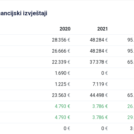
ncijski izvještaji
2020
2021
28.356
€
48.284
€
95
26.666
€
48.284
€
95
22.339
€
37.378
€
65
1.690
€
0
€
1.225
€
7.119
€
23.563
€
44.498
€
65
4.793
€
3.786
€
26
4.793
€
3.786
€
29
0
€
0
€
3