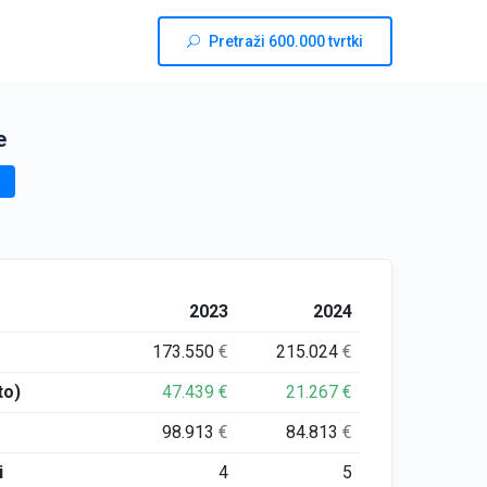
Pretraži 600.000 tvrtki
e
2023
2024
173.550
€
215.024
€
to)
47.439
€
21.267
€
98.913
€
84.813
€
i
4
5