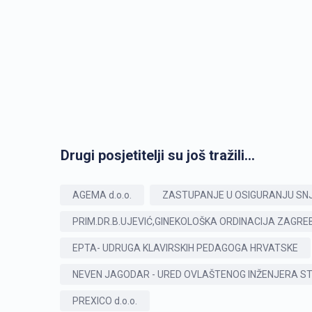
Drugi posjetitelji su još tražili...
AGEMA d.o.o.
ZASTUPANJE U OSIGURANJU SNJE
PRIM.DR.B.UJEVIĆ,GINEKOLOŠKA ORDINACIJA ZAGRE
EPTA- UDRUGA KLAVIRSKIH PEDAGOGA HRVATSKE
NEVEN JAGODAR - URED OVLAŠTENOG INŽENJERA ST
PREXICO d.o.o.