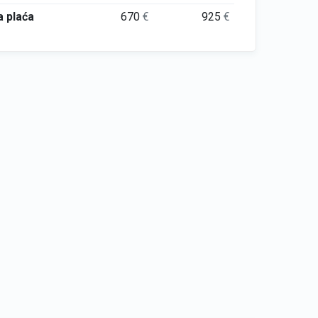
 plaća
670
€
925
€