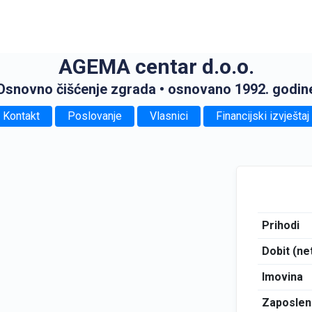
AGEMA centar d.o.o.
Osnovno čišćenje zgrada
• osnovano 1992. godin
Kontakt
Poslovanje
Vlasnici
Financijski izvještaj
Prihodi
Dobit (ne
Imovina
Zaposlen