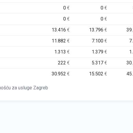
0
€
0
€
0
€
0
€
13.416
€
13.796
€
39
11.882
€
7.100
€
7
1.313
€
1.379
€
1
222
€
5.317
€
30
30.952
€
15.502
€
45
nošću za usluge Zagreb