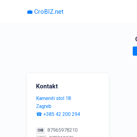
💼 CroBIZ.net
Kontakt
Kameniti stol 18
Zagreb
☎ +385 42 200 294
87965978210
OIB