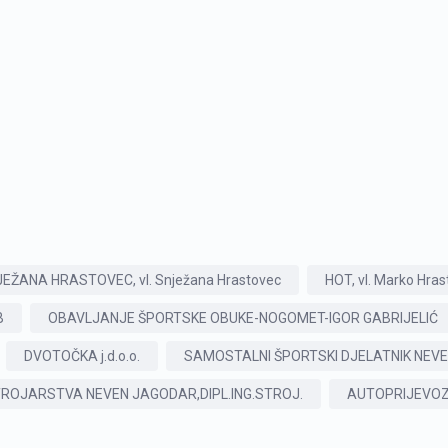
ŽANA HRASTOVEC, vl. Snježana Hrastovec
HOT, vl. Marko Hra
B
OBAVLJANJE ŠPORTSKE OBUKE-NOGOMET-IGOR GABRIJELIĆ
DVOTOČKA j.d.o.o.
SAMOSTALNI ŠPORTSKI DJELATNIK NEV
ROJARSTVA NEVEN JAGODAR,DIPL.ING.STROJ.
AUTOPRIJEVOZNI