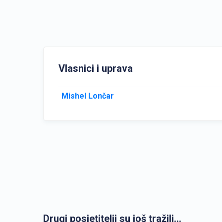
Vlasnici i uprava
Mishel Lončar
Drugi posjetitelji su još tražili...