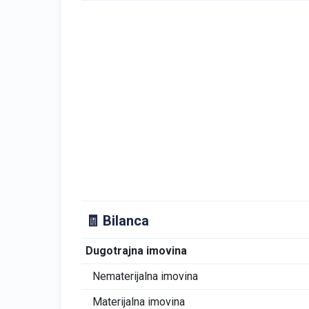
🧾 Bilanca
Dugotrajna imovina
Nematerijalna imovina
Materijalna imovina