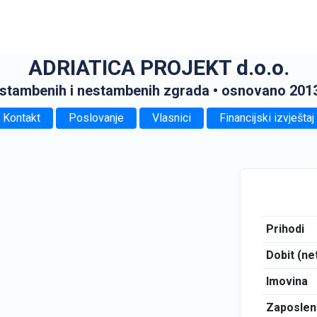
ADRIATICA PROJEKT d.o.o.
 stambenih i nestambenih zgrada
• osnovano 2013
Kontakt
Poslovanje
Vlasnici
Financijski izvještaj
Prihodi
Dobit (ne
Imovina
Zaposlen