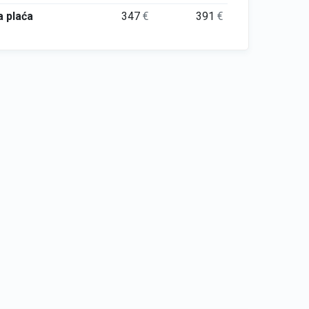
 plaća
347
€
391
€