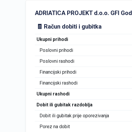
ADRIATICA PROJEKT d.o.o. GFI Godišnj
🧾 Račun dobiti i gubitka
Ukupni prihodi
Poslovni prihodi
Poslovni rashodi
Financijski prihodi
Financijski rashodi
Ukupni rashodi
Dobit ili gubitak razdoblja
Dobit ili gubitak prije oporezivanja
Porez na dobit