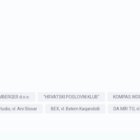
BERGER d.o.o.
"HRVATSKI POSLOVNI KLUB"
KOMPAS.WORK,
udio, vl. Ani Slosar
BEX, vl. Bekim Kaqandolli
DA MIR TO, vl