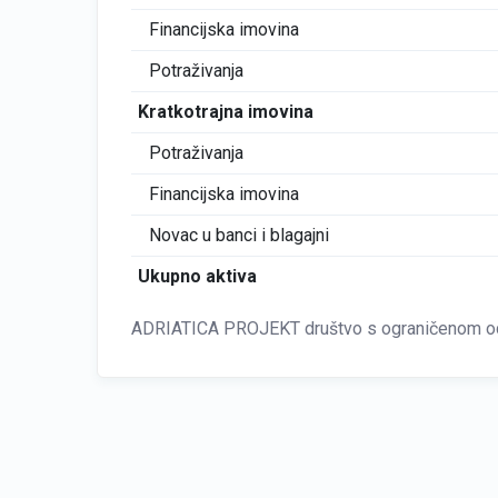
Financijska imovina
Potraživanja
Kratkotrajna imovina
Potraživanja
Financijska imovina
Novac u banci i blagajni
Ukupno aktiva
ADRIATICA PROJEKT društvo s ograničenom odgo