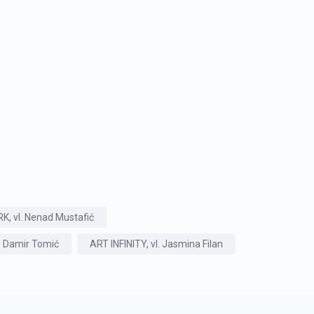
 vl. Nenad Mustafić
. Damir Tomić
ART INFINITY, vl. Jasmina Filan