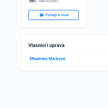
040305563
MBS
Pošalji e-mail
Vlasnici i uprava
Mladenko Marković