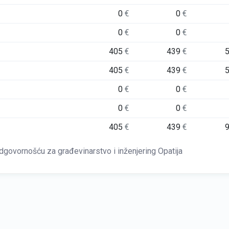
0
€
0
€
0
€
0
€
405
€
439
€
405
€
439
€
0
€
0
€
0
€
0
€
405
€
439
€
vornošću za građevinarstvo i inženjering Opatija