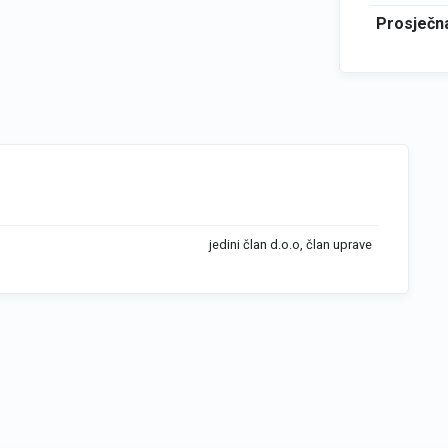
Prosječna
jedini član d.o.o, član uprave