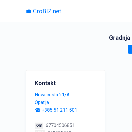
💼 CroBIZ.net
Gradnja
Kontakt
Nova cesta 21/A
Opatija
☎ +385 51 211 501
67704506851
OIB