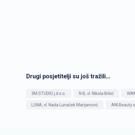
Drugi posjetitelji su još tražili...
3M STUDIO j.d.o.o.
N B, vl. Nikola Brkić
WAM
LUNA, vl. Nada Lunaček Marijanović
ANI Beauty st