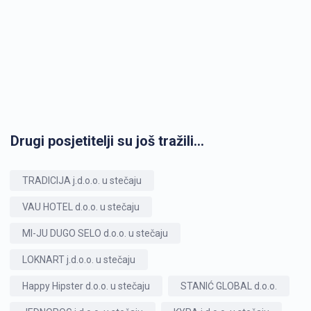
Drugi posjetitelji su još tražili...
TRADICIJA j.d.o.o. u stečaju
VAU HOTEL d.o.o. u stečaju
MI-JU DUGO SELO d.o.o. u stečaju
LOKNART j.d.o.o. u stečaju
Happy Hipster d.o.o. u stečaju
STANIĆ GLOBAL d.o.o.