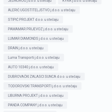
JEDNOROG j.d.o.o. u stečaju
KYRA j.d.o.o. u stečaju
ALERIĆ UGOSTITELJSTVO j.d.o.o. u stečaju
STIPIĆ PROJEKT d.o.o. u stečaju
PAMAMAR PRIJEVOZ j.d.o.o. u stečaju
LUMAR DIAMONDS j.d.o.o. u stečaju
DRAIN j.d.o.o. u stečaju
Luma Transporti j.d.o.o. u stečaju
AUTO 10340 j.d.o.o. u stečaju
DUBROVAČKI ZALASCI SUNCA d.o.o. u stečaju
TODOROVSKI TRANSPORTI j.d.o.o. u stečaju
LIBURNA PROJEKT j.d.o.o. u stečaju
PANDA COMPANY j.d.o.o. u stečaju