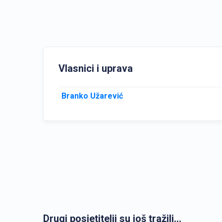
Vlasnici i uprava
Branko Užarević
Drugi posjetitelji su još tražili...