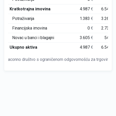
Kratkotrajna imovina
4.987
€
6.545
€
Potraživanja
1.383
€
3.268
€
Financijska imovina
0
€
2.734
€
Novac u banci i blagajni
3.605
€
543
€
Ukupno aktiva
4.987
€
6.545
€
aconno društvo s ograničenom odgovornošću za trgovinu i 