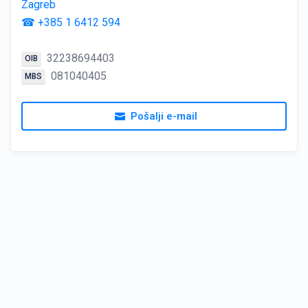
Zagreb
☎ +385 1 6412 594
32238694403
OIB
081040405
MBS
Pošalji e-mail