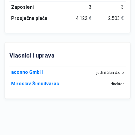
Zaposleni
3
3
Prosječna plaća
4.122
€
2.503
€
Vlasnici i uprava
aconno GmbH
jedini član d.o.o
Miroslav Šimudvarac
direktor